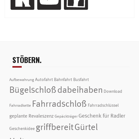
STÖBERN.
Autofahrt
Bahnfahrt
Busfahrt
Aufbewahrung
Bügelschloß
dabeihaben
Download
Fahrradschloß
Fahrradschlüssel
Fahrradkette
Geschenk für Radler
geplante Revaleszenz
Gepäckträger
griffbereit
Gürtel
Geschenkidee