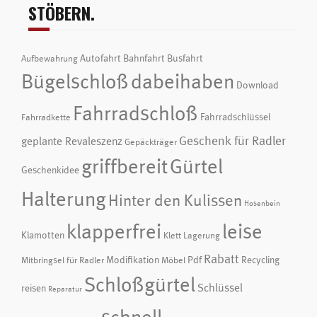
STÖBERN.
Autofahrt
Bahnfahrt
Busfahrt
Aufbewahrung
Bügelschloß
dabeihaben
Download
Fahrradschloß
Fahrradschlüssel
Fahrradkette
Geschenk für Radler
geplante Revaleszenz
Gepäckträger
griffbereit
Gürtel
Geschenkidee
Halterung
Hinter den Kulissen
Hosenbein
klapperfrei
leise
Klamotten
Klett
Lagerung
Rabatt
Modifikation
Pdf
Recycling
Mitbringsel für Radler
Möbel
Schloßgürtel
Schlüssel
reisen
Reparatur