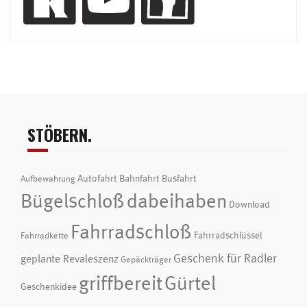
STÖBERN.
Autofahrt
Bahnfahrt
Busfahrt
Aufbewahrung
Bügelschloß
dabeihaben
Download
Fahrradschloß
Fahrradschlüssel
Fahrradkette
Geschenk für Radler
geplante Revaleszenz
Gepäckträger
griffbereit
Gürtel
Geschenkidee