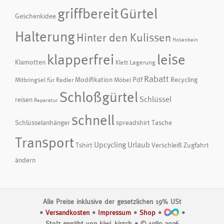
griffbereit
Gürtel
Geschenkidee
Halterung
Hinter den Kulissen
Hosenbein
klapperfrei
leise
Klamotten
Klett
Lagerung
Rabatt
Modifikation
Pdf
Recycling
Mitbringsel für Radler
Möbel
Schloßgürtel
Schlüssel
reisen
Reparatur
schnell
Schlüsselanhänger
spreadshirt
Tasche
Transport
Upcycling
Urlaub
Tshirt
Verschleiß
Zugfahrt
ändern
Alle Preise inklusive der gesetzlichen 19% USt
•
Versandkosten
•
Impressum
•
Shop
•
•
Stolz genäht von kiwi_kirsch • © 1980‑2026